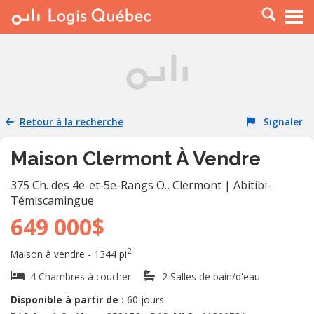
À LOUER
À VENDRE
PLACER UNE ANNONCE
SERVICE PRO
Retour à la recherche
Signaler
RESSOURCES
Maison Clermont À Vendre
375 Ch. des 4e-et-5e-Rangs O.
,
Clermont
|
Abitibi-
Témiscamingue
649 000$
2
Maison à vendre - 1344 pi
4 Chambres à coucher
2 Salles de bain/d'eau
Disponible à partir de :
60 jours