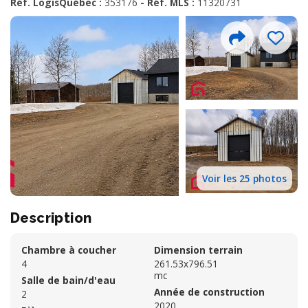
Réf. LogisQuébec :
353176
- Réf. MLS :
11320731
Voir les 25 photos
Description
Chambre à coucher
Dimension terrain
4
261.53x796.51
mc
Salle de bain/d'eau
Année de construction
2
2020