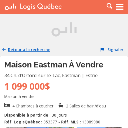
À LOUER
À VENDRE
PLACER UNE ANNONCE
SERVICE PRO
Retour à la recherche
Signaler
RESSOURCES
Maison Eastman À Vendre
34 Ch. d'Orford-sur-le-Lac
,
Eastman
|
Estrie
1 099 000$
Maison à vendre
4 Chambres à coucher
2 Salles de bain/d'eau
Disponible à partir de :
30 jours
Réf. LogisQuébec :
353377
- Réf. MLS :
13089980