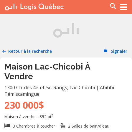
À LOUER
À VENDRE
PLACER UNE ANNONCE
SERVICE PRO
Retour à la recherche
Signaler
RESSOURCES
Maison Lac-Chicobi À
Vendre
1300 Ch. des 4e-et-5e-Rangs
,
Lac-Chicobi
|
Abitibi-
Témiscamingue
230 000$
2
Maison à vendre - 892 pi
3 Chambres à coucher
2 Salles de bain/d'eau