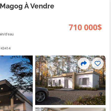
 Magog À Vendre
710 000$
ain/d'eau
743414