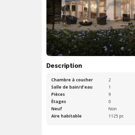
Description
Chambre à coucher
2
Salle de bain/d'eau
1
Pièces
9
Étages
0
Neuf
Non
Aire habitable
1125 pc