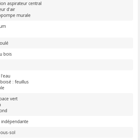
tion aspirateur central
ur d'air
pompe murale
ium
oulé
u bois
 l'eau
boisé : feuillus
le
pace vert
n
fond
 indépendante
ous-sol