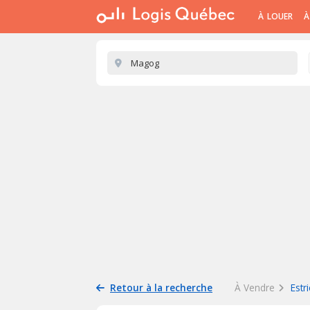
À LOUER
À
Retour à la recherche
À Vendre
Estr