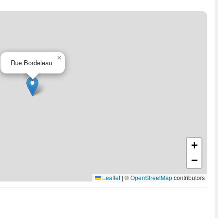
×
Rue Bordeleau
+
−
Leaflet
|
©
OpenStreetMap
contributors