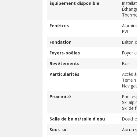
Équipement disponible
Installa
Échange
Thermo
Fenêtres
Alumin
PVC
Fondation
Béton c
Foyers-poêles
Foyer a
Revêtements
Bois
Particularités
Accès à
Terrain 
Navigab
Proximité
Parc-es
Ski alpi
Ski de 
Salle de bains/salle d'eau
Douche
Sous-sol
Aucun s