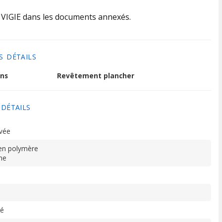
LA VIGIE dans les documents annexés.
S DÉTAILS
ns
Revêtement plancher
 DÉTAILS
vée
en polymère
ne
té