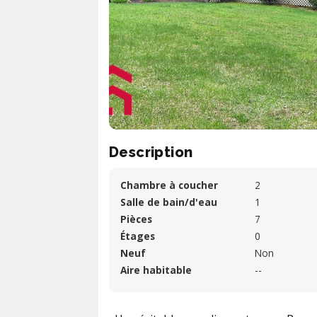
Description
Chambre à coucher
2
Salle de bain/d'eau
1
Pièces
7
Étages
0
Neuf
Non
Aire habitable
--