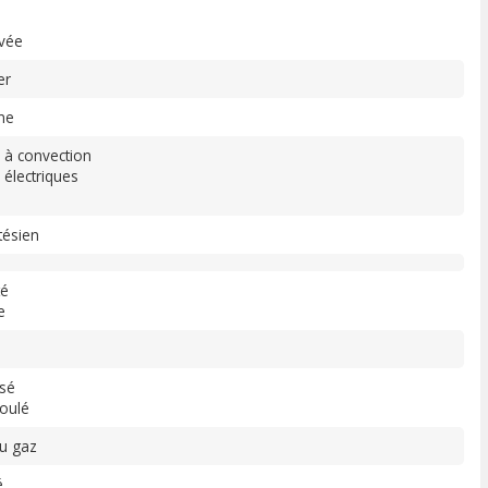
vée
er
ne
s à convection
 électriques
tésien
té
e
isé
oulé
u gaz
é