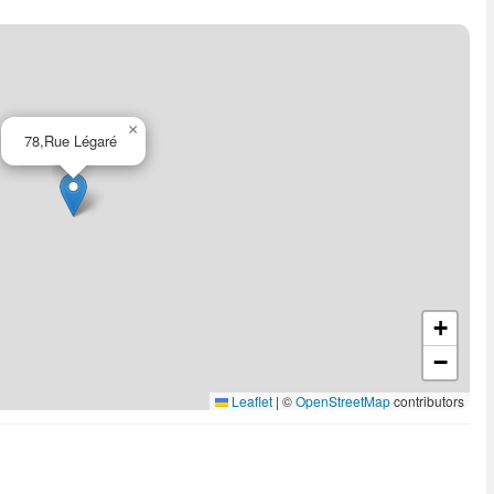
×
78,Rue Légaré
+
−
Leaflet
|
©
OpenStreetMap
contributors