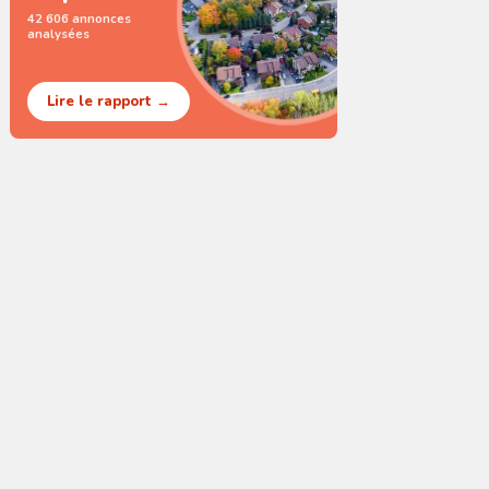
42 606 annonces
analysées
Lire le rapport →