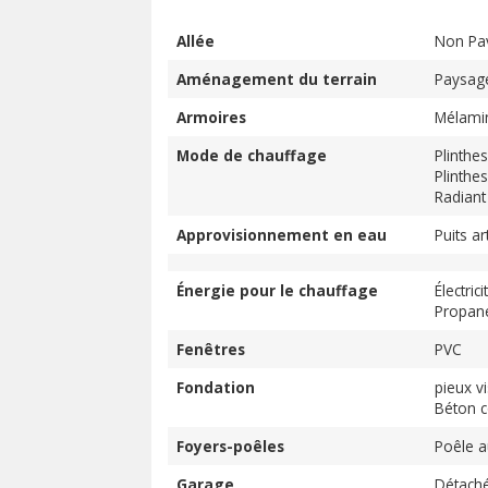
Allée
Non Pa
Aménagement du terrain
Paysag
Armoires
Mélami
Mode de chauffage
Plinthe
Plinthes
Radiant
Approvisionnement en eau
Puits ar
Énergie pour le chauffage
Électrici
Propan
Fenêtres
PVC
Fondation
pieux v
Béton c
Foyers-poêles
Poêle a
Garage
Détach