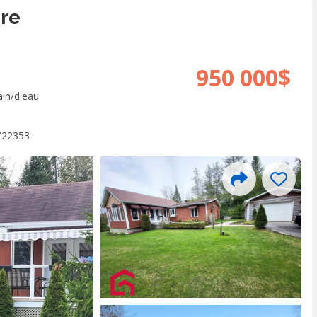
re
950 000$
ain/d'eau
722353