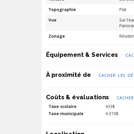
Topographie
Plat
Vue
Sur l'ea
Panora
Zonage
Résiden
Équipement & Services
CAC
À proximité de
CACHER LES DÉ
Coûts & évaluations
CACHER
Taxe scolaire
433$
Taxe municipale
4 070$