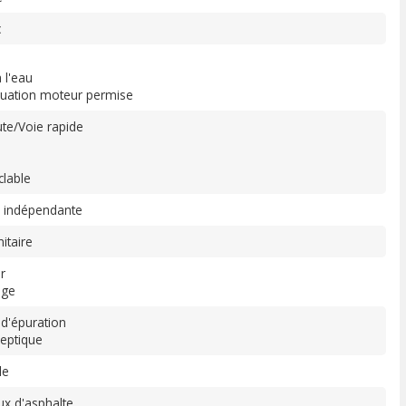
c
 l'eau
uation moteur permise
te/Voie rapide
clable
 indépendante
itaire
r
age
d'épuration
eptique
le
x d'asphalte