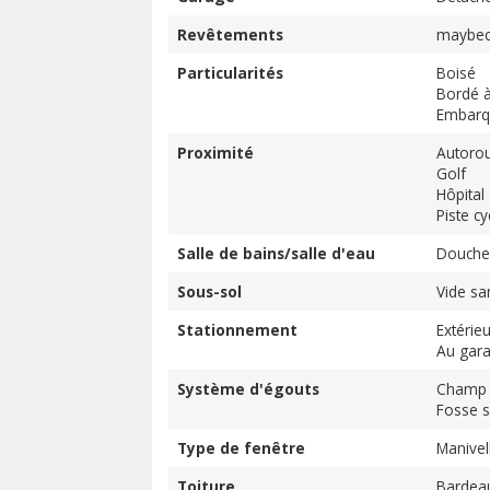
Revêtements
maybe
Particularités
Boisé
Bordé à
Embarq
Proximité
Autorou
Golf
Hôpital
Piste cy
Salle de bains/salle d'eau
Douche
Sous-sol
Vide san
Stationnement
Extérieu
Au gar
Système d'égouts
Champ 
Fosse s
Type de fenêtre
Manivel
Toiture
Bardeau