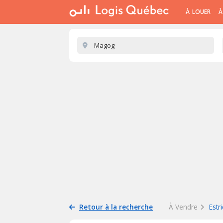
À LOUER
À
Retour à la recherche
À Vendre
Estr