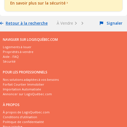
En savoir plus sur la sécurité
Retour à la recherche
À Vendre
Signaler
NAVIGUER SUR LOGISQUÉBEC.COM
Logements à louer
Propriétés à vendre
Aide - FAQ
Sécurité
POUR LES PROFESSIONNELS
Nos solutions adaptées à vos besoins
Forfait Courtier Immobilier
Importation Automatisée
Annoncer sur LogisQuébec.com
À PROPOS
À propos de LogisQuébec.com
Conditions d'utilisation
Politique de confidentialité
Nous joindre