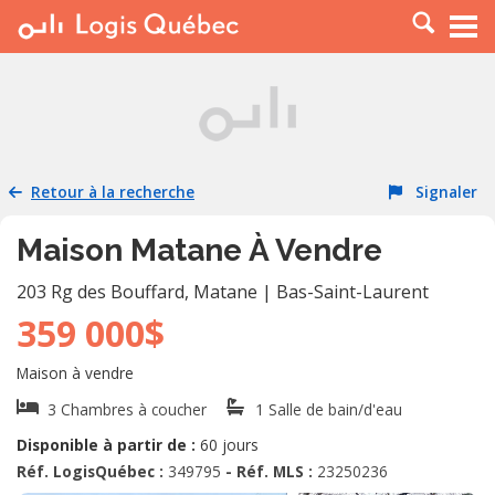
À LOUER
À VENDRE
PLACER UNE ANNONCE
SERVICE PRO
Retour à la recherche
Signaler
RESSOURCES
Maison Matane À Vendre
203 Rg des Bouffard
,
Matane
|
Bas-Saint-Laurent
359 000$
Maison à vendre
3 Chambres à coucher
1 Salle de bain/d'eau
Disponible à partir de :
60 jours
Réf. LogisQuébec :
349795
- Réf. MLS :
23250236