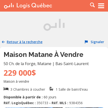
À LOUER
À VENDRE
PLACER UNE ANNONCE
SERVICE PRO
Retour à la recherche
Signaler
RESSOURCES
Maison Matane À Vendre
50 Ch. de la Forge
,
Matane
|
Bas-Saint-Laurent
229 000$
Maison à vendre
3 Chambres à coucher
1 Salle de bain/d'eau
Disponible à partir de :
60 jours
Réf. LogisQuébec :
350733
- Réf. MLS :
9384356