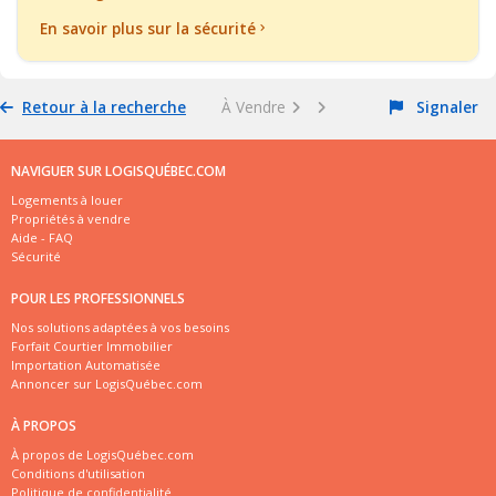
En savoir plus sur la sécurité
Retour à la recherche
À Vendre
Signaler
NAVIGUER SUR LOGISQUÉBEC.COM
Logements à louer
Propriétés à vendre
Aide - FAQ
Sécurité
POUR LES PROFESSIONNELS
Nos solutions adaptées à vos besoins
Forfait Courtier Immobilier
Importation Automatisée
Annoncer sur LogisQuébec.com
À PROPOS
À propos de LogisQuébec.com
Conditions d'utilisation
Politique de confidentialité