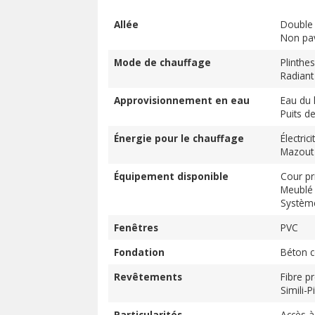
Allée
Double 
Non pa
Mode de chauffage
Plinthes
Radiant
Approvisionnement en eau
Eau du 
Puits d
Énergie pour le chauffage
Électrici
Mazout
Équipement disponible
Cour pr
Meublé
Systèm
Fenêtres
PVC
Fondation
Béton c
Revêtements
Fibre p
Simili-P
Particularités
Accès à