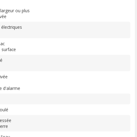
largeur ou plus
vée
 électriques
lac
e surface
té
ivée
e d'alarme
oulé
ressée
ierre
 l'eau