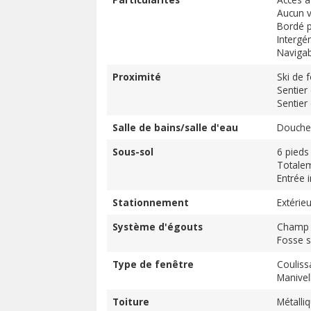
Aucun vo
Bordé p
Intergé
Navigab
Proximité
Ski de 
Sentier
Sentier
Salle de bains/salle d'eau
Douche
Sous-sol
6 pieds
Totale
Entrée 
Stationnement
Extérieu
Système d'égouts
Champ 
Fosse s
Type de fenêtre
Couliss
Manivel
Toiture
Métalli