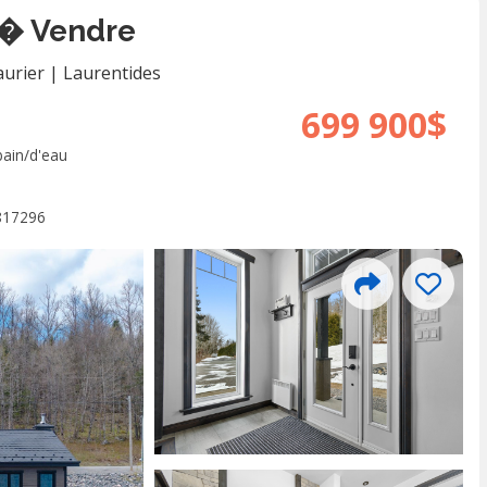
 � Vendre
urier
|
Laurentides
699 900$
bain/d'eau
817296