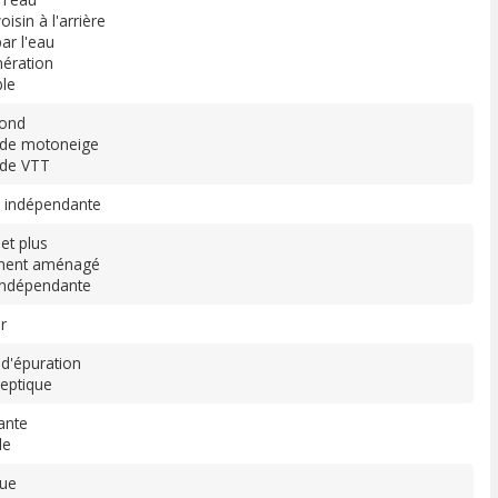
isin à l'arrière
ar l'eau
nération
le
fond
 de motoneige
 de VTT
 indépendante
 et plus
ment aménagé
indépendante
r
d'épuration
eptique
ante
le
que