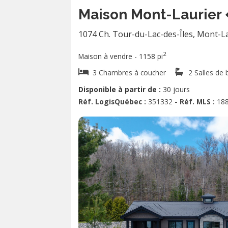
Maison Mont-Laurier
1074 Ch. Tour-du-Lac-des-Îles
,
Mont-La
2
Maison à vendre - 1158 pi
3 Chambres à coucher
2 Salles de 
Disponible à partir de :
30 jours
Réf. LogisQuébec :
351332
- Réf. MLS :
18