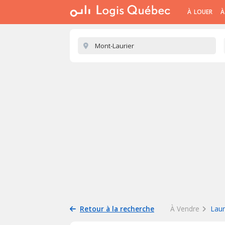
À LOUER
À
Retour à la recherche
À Vendre
Laur