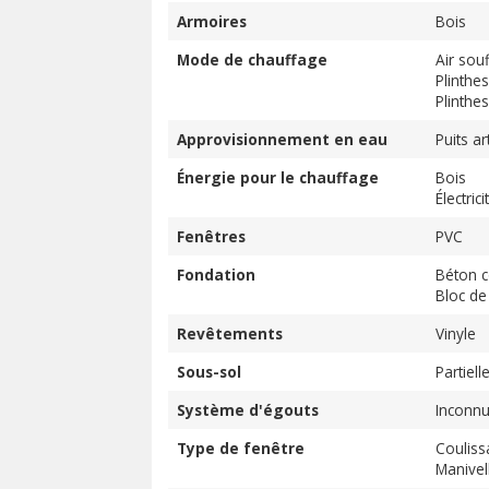
Armoires
Bois
Mode de chauffage
Air souf
Plinthe
Plinthes
Approvisionnement en eau
Puits ar
Énergie pour le chauffage
Bois
Électrici
Fenêtres
PVC
Fondation
Béton c
Bloc de
Revêtements
Vinyle
Sous-sol
Partie
Système d'égouts
Inconn
Type de fenêtre
Couliss
Manivel