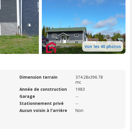
Voir les 40 photos
Dimension terrain
374.28x396.78
mc
Année de construction
1983
Garage
--
Stationnement privé
--
Aucun voisin à l'arrière
Non