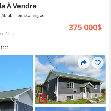
a À Vendre
|
Abitibi-Témiscamingue
375 000$
bain/d'eau
016024