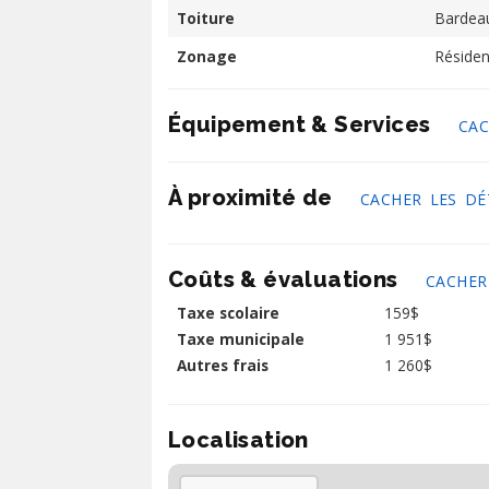
Toiture
Bardeau
Zonage
Résiden
Équipement & Services
CAC
À proximité de
CACHER LES DÉ
Coûts & évaluations
CACHER
Taxe scolaire
159$
Taxe municipale
1 951$
Autres frais
1 260$
Localisation