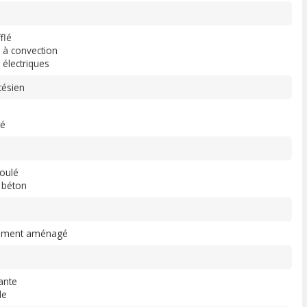
flé
s à convection
 électriques
tésien
té
oulé
 béton
llement aménagé
u
ante
le