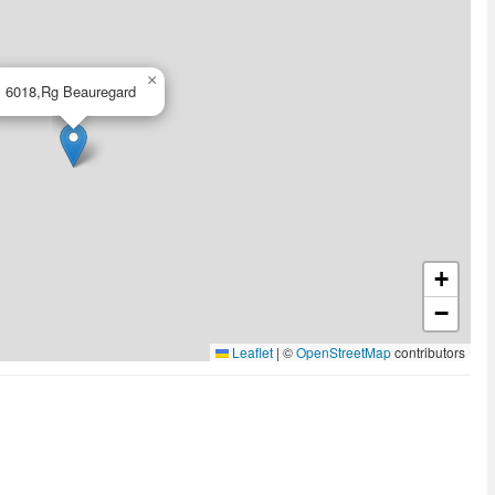
×
6018,Rg Beauregard
+
−
Leaflet
|
©
OpenStreetMap
contributors