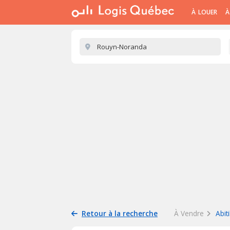
À LOUER
À
Retour à la recherche
À Vendre
Abit