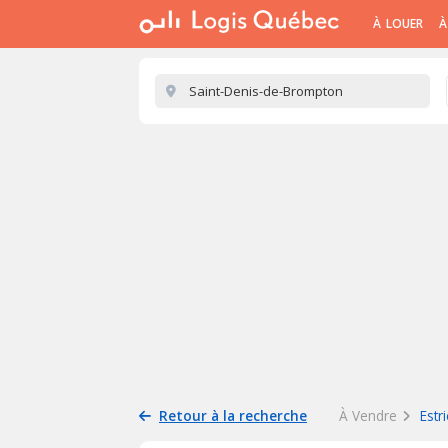
À LOUER
À
Retour à la recherche
À Vendre
Estr