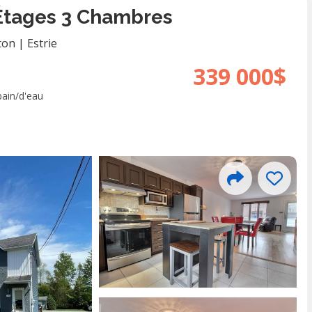
 Étages 3 Chambres
ton
|
Estrie
339 000$
bain/d'eau