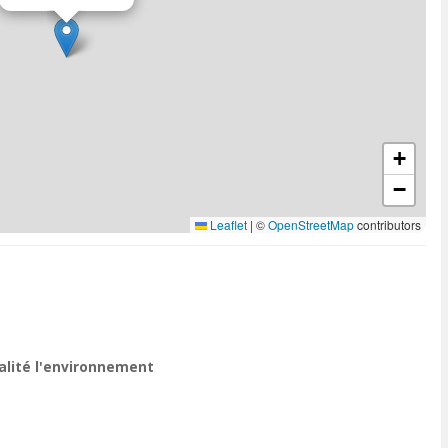
+
−
Leaflet
|
©
OpenStreetMap
contributors
ualité l'environnement