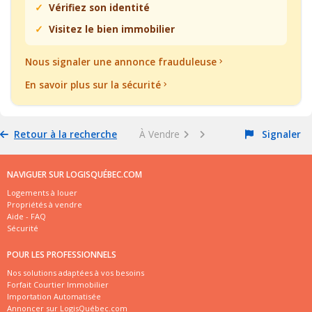
Vérifiez son identité
Visitez le bien immobilier
Nous signaler une annonce frauduleuse
En savoir plus sur la sécurité
Retour à la recherche
À Vendre
Signaler
NAVIGUER SUR LOGISQUÉBEC.COM
Logements à louer
Propriétés à vendre
Aide - FAQ
Sécurité
POUR LES PROFESSIONNELS
Nos solutions adaptées à vos besoins
Forfait Courtier Immobilier
Importation Automatisée
Annoncer sur LogisQuébec.com