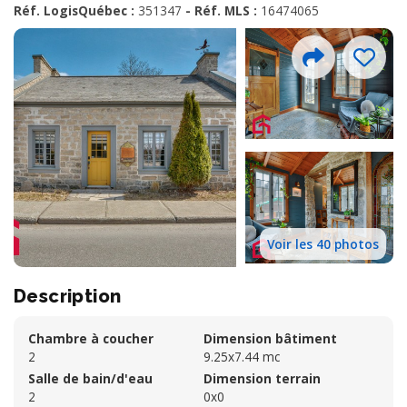
Réf. LogisQuébec :
351347
- Réf. MLS :
16474065
Voir les 40 photos
Description
Chambre à coucher
Dimension bâtiment
2
9.25x7.44 mc
Salle de bain/d'eau
Dimension terrain
2
0x0