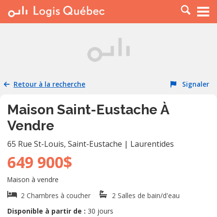
À LOUER
À VENDRE
PLACER UNE ANNONCE
SERVICE PRO
Retour à la recherche
Signaler
RESSOURCES
Maison Saint-Eustache À
Vendre
65 Rue St-Louis
,
Saint-Eustache
|
Laurentides
649 900$
Maison à vendre
2 Chambres à coucher
2 Salles de bain/d'eau
Disponible à partir de :
30 jours