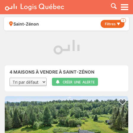
À LOUER
À VENDRE
1
Saint-Zénon
Filtres ▼
PLACER UNE ANNONCE
SERVICE PRO
RESSOURCES
4
MAISONS À VENDRE À SAINT-ZÉNON
CRÉER UNE ALERTE