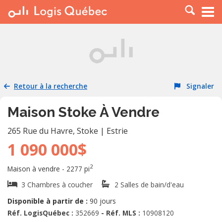
À LOUER
À VENDRE
PLACER UNE ANNONCE
SERVICE PRO
Retour à la recherche
Signaler
RESSOURCES
Maison Stoke À Vendre
265 Rue du Havre
,
Stoke
|
Estrie
1 090 000$
2
Maison à vendre - 2277 pi
3 Chambres à coucher
2 Salles de bain/d'eau
Disponible à partir de :
90 jours
Réf. LogisQuébec :
352669
- Réf. MLS :
10908120