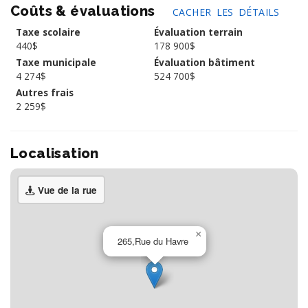
Coûts & évaluations
CACHER LES DÉTAILS
Taxe scolaire
Évaluation terrain
440$
178 900$
Taxe municipale
Évaluation bâtiment
4 274$
524 700$
Autres frais
2 259$
Localisation
Vue de la rue
×
265,Rue du Havre