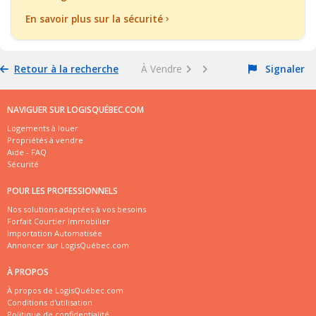
En savoir plus sur la sécurité
Retour à la recherche
À Vendre
Signaler
NAVIGUER SUR LOGISQUÉBEC.COM
Logements à louer
Propriétés à vendre
Aide - FAQ
Sécurité
POUR LES PROFESSIONNELS
Nos solutions adaptées à vos besoins
Forfait Courtier Immobilier
Importation Automatisée
Annoncer sur LogisQuébec.com
À PROPOS
À propos de LogisQuébec.com
Conditions d'utilisation
Politique de confidentialité