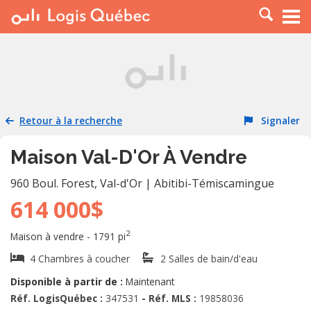
À LOUER
À VENDRE
PLACER UNE ANNONCE
SERVICE PRO
Retour à la recherche
Signaler
RESSOURCES
Maison Val-D'Or À Vendre
960 Boul. Forest
,
Val-d'Or
|
Abitibi-Témiscamingue
614 000$
2
Maison à vendre - 1791 pi
4 Chambres à coucher
2 Salles de bain/d'eau
Disponible à partir de :
Maintenant
Réf. LogisQuébec :
347531
- Réf. MLS :
19858036