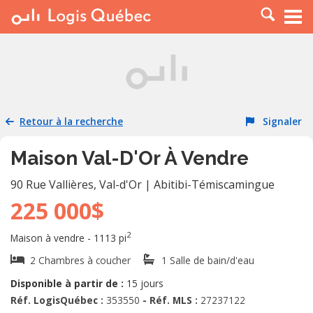
À LOUER
À VENDRE
PLACER UNE ANNONCE
SERVICE PRO
Retour à la recherche
Signaler
RESSOURCES
Maison Val-D'Or À Vendre
90 Rue Vallières
,
Val-d'Or
|
Abitibi-Témiscamingue
225 000$
2
Maison à vendre - 1113 pi
2 Chambres à coucher
1 Salle de bain/d'eau
Disponible à partir de :
15 jours
Réf. LogisQuébec :
353550
- Réf. MLS :
27237122