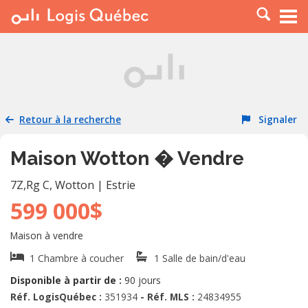
À LOUER
À VENDRE
PLACER UNE ANNONCE
SERVICE PRO
Retour à la recherche
Signaler
RESSOURCES
Maison Wotton � Vendre
7Z,Rg C
,
Wotton
|
Estrie
599 000$
Maison à vendre
1 Chambre à coucher
1 Salle de bain/d'eau
Disponible à partir de :
90 jours
Réf. LogisQuébec :
351934
- Réf. MLS :
24834955