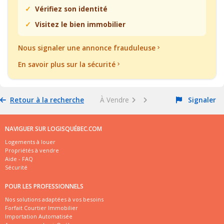
Vérifiez son identité
Visitez le bien immobilier
Nous signaler une annonce frauduleuse
En savoir plus sur la sécurité
Retour à la recherche
À Vendre
Signaler
NAVIGUER SUR LOGISQUÉBEC.COM
Logements à louer
Propriétés à vendre
Aide - FAQ
Sécurité
POUR LES PROFESSIONNELS
Nos solutions adaptées à vos besoins
Forfait Courtier Immobilier
Importation Automatisée