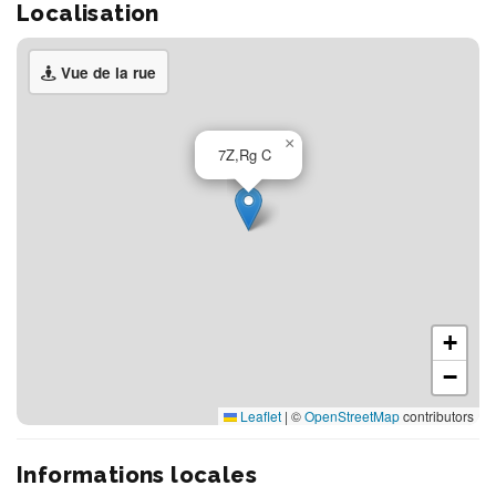
Localisation
Vue de la rue
×
7Z,Rg C
+
−
Leaflet
|
©
OpenStreetMap
contributors
Informations locales