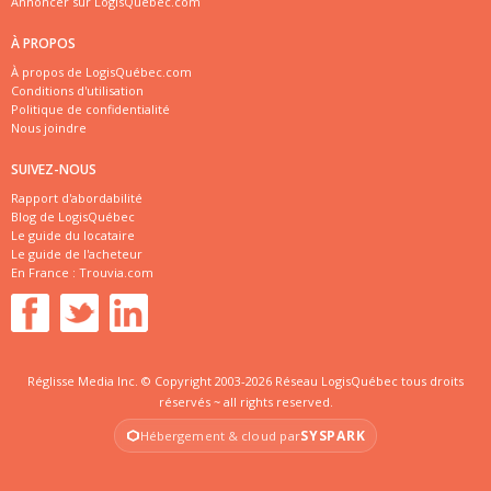
Annoncer sur LogisQuébec.com
À PROPOS
À propos de LogisQuébec.com
Conditions d'utilisation
Politique de confidentialité
Nous joindre
SUIVEZ-NOUS
Rapport d'abordabilité
Blog de LogisQuébec
Le guide du locataire
Le guide de l'acheteur
En France :
Trouvia.com
Réglisse Media Inc. © Copyright 2003-2026 Réseau LogisQuébec tous droits
réservés ~ all rights reserved.
SYSPARK
Hébergement & cloud par