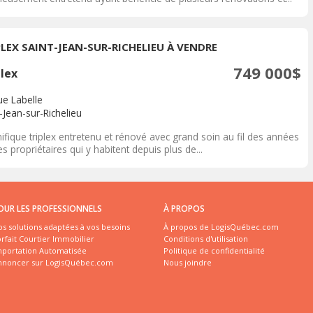
PLEX SAINT-JEAN-SUR-RICHELIEU À VENDRE
749 000$
plex
ue Labelle
-Jean-sur-Richelieu
fique triplex entretenu et rénové avec grand soin au fil des années
es propriétaires qui y habitent depuis plus de...
OUR LES PROFESSIONNELS
À PROPOS
s solutions adaptées à vos besoins
À propos de LogisQuébec.com
rfait Courtier Immobilier
Conditions d'utilisation
mportation Automatisée
Politique de confidentialité
nnoncer sur LogisQuébec.com
Nous joindre