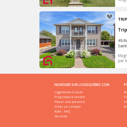
TRI
Tri
49,R
Saint
Magni
par l
NAVIGUER SUR LOGISQUÉBEC.COM
P
Logements à louer
No
Propriétés à vendre
Fo
Placer une annonce
I
Créer un compte
A
Aide - FAQ
Sécurité