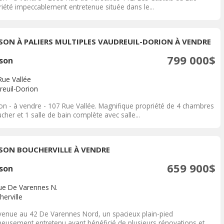
riété impeccablement entretenue située dans le...
SON À PALIERS MULTIPLES VAUDREUIL-DORION À VENDRE
799 000$
son
Rue Vallée
reuil-Dorion
on - à vendre - 107 Rue Vallée. Magnifique propriété de 4 chambres
cher et 1 salle de bain complète avec salle...
SON BOUCHERVILLE À VENDRE
659 900$
son
ue De Varennes N.
herville
venue au 42 De Varennes Nord, un spacieux plain-pied
neusement entretenu ayant bénéficié de plusieurs rénovations et...