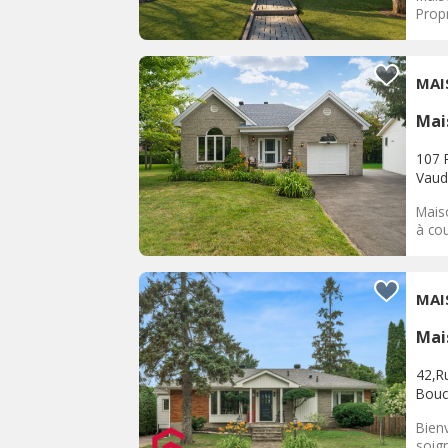
Prop
MAI
Mai
107 
Vaud
Mais
à cou
MAI
Mai
42,R
Bouc
Bien
soig