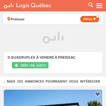
À LOUER
À VENDRE
1
Preissac
Filtres ▼
PLACER UNE ANNONCE
SERVICE PRO
RESSOURCES
0
QUADRUPLEX À VENDRE À PREISSAC
CRÉER UNE ALERTE
... MAIS CES ANNONCES POURRAIENT VOUS INTÉRESSER