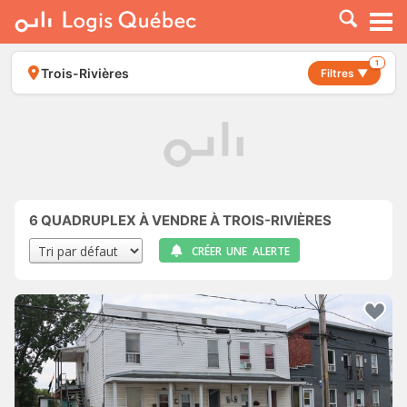
À LOUER
À VENDRE
1
Trois-Rivières
Filtres ▼
PLACER UNE ANNONCE
SERVICE PRO
RESSOURCES
6
QUADRUPLEX À VENDRE À TROIS-RIVIÈRES
CRÉER UNE ALERTE