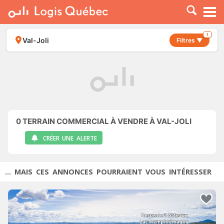
À LOUER
À VENDRE
1
Val-Joli
Filtres ▼
PLACER UNE ANNONCE
SERVICE PRO
RESSOURCES
0
TERRAIN COMMERCIAL À VENDRE À VAL-JOLI
CRÉER UNE ALERTE
... MAIS CES ANNONCES POURRAIENT VOUS INTÉRESSER