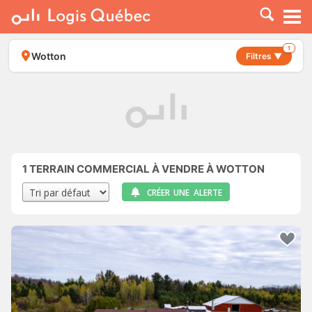
À LOUER
À VENDRE
1
Wotton
Filtres ▼
PLACER UNE ANNONCE
SERVICE PRO
RESSOURCES
1
TERRAIN COMMERCIAL À VENDRE À WOTTON
CRÉER UNE ALERTE