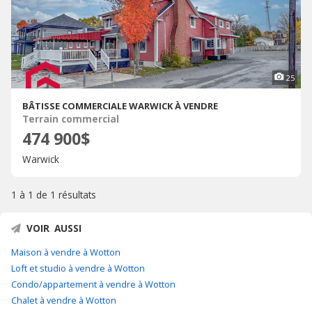
25
BÂTISSE COMMERCIALE WARWICK À VENDRE
Terrain commercial
474 900$
Warwick
1 à 1 de
1 résultats
VOIR AUSSI
Maison à vendre à Wotton
Loft et studio à vendre à Wotton
Condo/appartement à vendre à Wotton
Chalet à vendre à Wotton