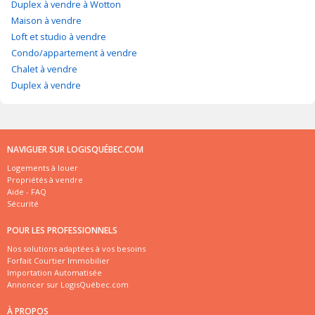
Duplex à vendre à Wotton
Maison à vendre
Loft et studio à vendre
Condo/appartement à vendre
Chalet à vendre
Duplex à vendre
NAVIGUER SUR LOGISQUÉBEC.COM
Logements à louer
Propriétés à vendre
Aide - FAQ
Sécurité
POUR LES PROFESSIONNELS
Nos solutions adaptées à vos besoins
Forfait Courtier Immobilier
Importation Automatisée
Annoncer sur LogisQuébec.com
À PROPOS