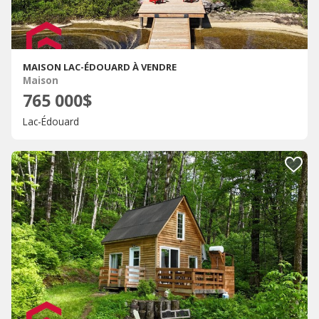
MAISON LAC-ÉDOUARD À VENDRE
Maison
765 000$
Lac-Édouard