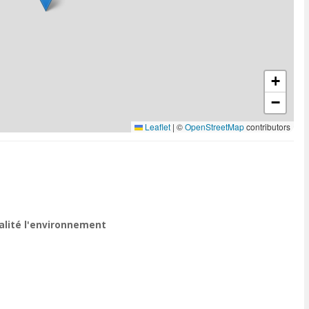
+
−
Leaflet
|
©
OpenStreetMap
contributors
ualité l'environnement