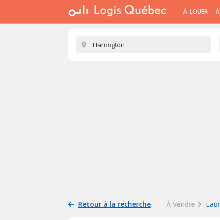
À LOUER
À
Retour à la recherche
À Vendre
Laur