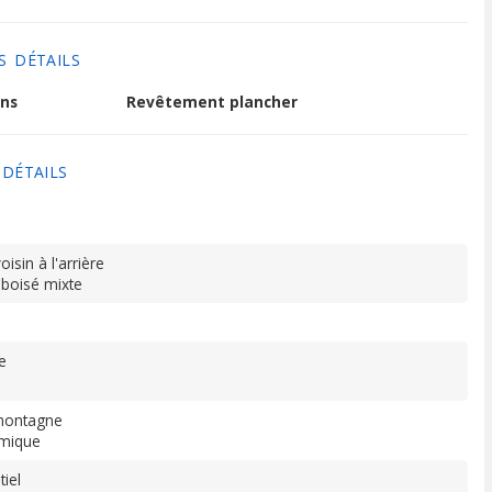
S DÉTAILS
ns
Revêtement plancher
 DÉTAILS
isin à l'arrière
 boisé mixte
e
 montagne
mique
tiel