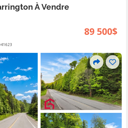
arrington À Vendre
89 500$
041623