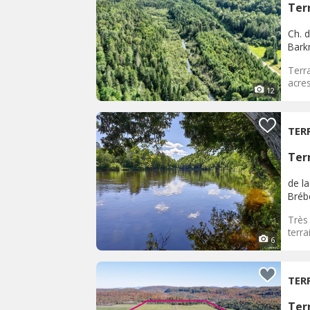
Terr
Ch. 
Bark
Terr
acre
12
TER
Terr
de l
Bréb
Très
terra
6
TER
Terr