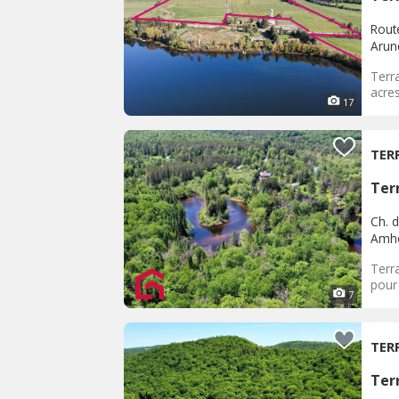
Rout
Arun
Terra
acres
17
TER
Terr
Ch. 
Amhe
Terra
pour 
7
TER
Terr