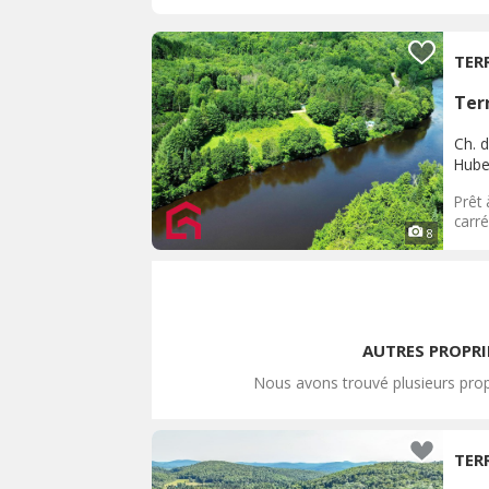
TER
Terr
Ch. 
Hube
Prêt 
carré
8
AUTRES PROPRI
Nous avons trouvé plusieurs prop
TER