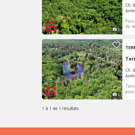
Ch. 
Amhe
Poss
de 40
3
TER
Terr
Ch. 
Amhe
Terra
pour 
6
1 à 1 de
1 résultats