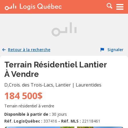
À LOUER
À VENDRE
PLACER UNE ANNONCE
SERVICE PRO
Retour à la recherche
Signaler
RESSOURCES
Terrain Résidentiel Lantier
À Vendre
D,Crois. des Trois-Lacs
,
Lantier
|
Laurentides
184 500$
Terrain résidentiel à vendre
Disponible à partir de :
30 jours
Réf. LogisQuébec :
337416
- Réf. MLS :
22118461