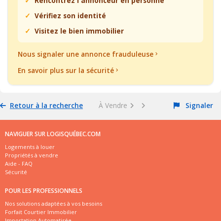
Rencontrez l'annonceur en personne
Vérifiez son identité
Visitez le bien immobilier
Nous signaler une annonce frauduleuse
En savoir plus sur la sécurité
Retour à la recherche
À Vendre
Signaler
NAVIGUER SUR LOGISQUÉBEC.COM
Logements à louer
Propriétés à vendre
Aide - FAQ
Sécurité
POUR LES PROFESSIONNELS
Nos solutions adaptées à vos besoins
Forfait Courtier Immobilier
Importation Automatisée