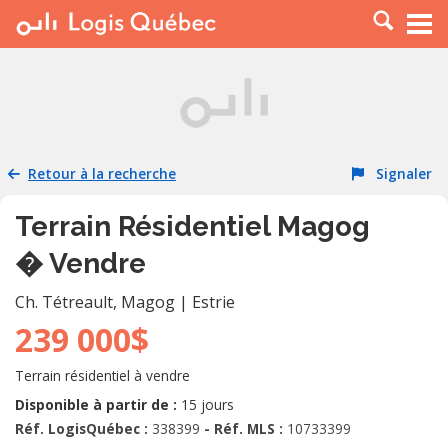
À LOUER
À VENDRE
PLACER UNE ANNONCE
SERVICE PRO
Retour à la recherche
Signaler
RESSOURCES
Terrain Résidentiel Magog
� Vendre
Ch. Tétreault
,
Magog
|
Estrie
239 000$
Terrain résidentiel à vendre
Disponible à partir de :
15 jours
Réf. LogisQuébec :
338399
- Réf. MLS :
10733399