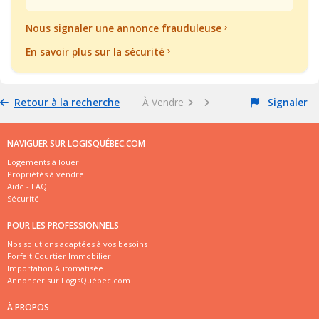
Nous signaler une annonce frauduleuse
En savoir plus sur la sécurité
Retour à la recherche
À Vendre
Signaler
NAVIGUER SUR LOGISQUÉBEC.COM
Logements à louer
Propriétés à vendre
Aide - FAQ
Sécurité
POUR LES PROFESSIONNELS
Nos solutions adaptées à vos besoins
Forfait Courtier Immobilier
Importation Automatisée
Annoncer sur LogisQuébec.com
À PROPOS