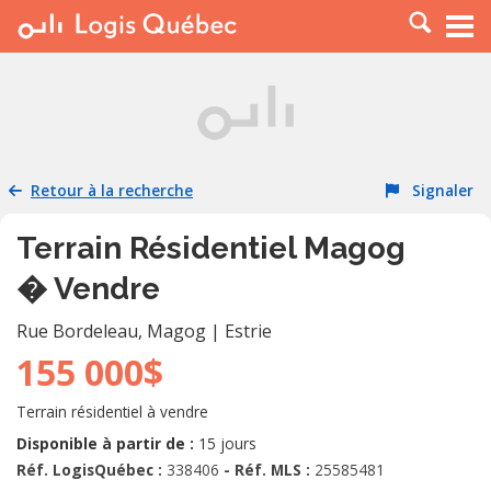
À LOUER
À VENDRE
PLACER UNE ANNONCE
SERVICE PRO
Retour à la recherche
Signaler
RESSOURCES
Terrain Résidentiel Magog
� Vendre
Rue Bordeleau
,
Magog
|
Estrie
155 000$
Terrain résidentiel à vendre
Disponible à partir de :
15 jours
Réf. LogisQuébec :
338406
- Réf. MLS :
25585481