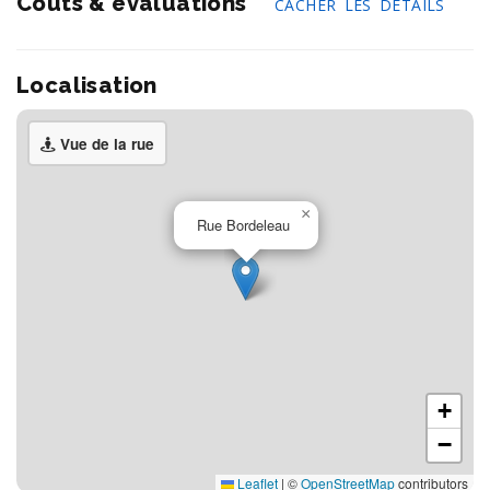
Coûts & évaluations
CACHER LES DÉTAILS
Localisation
Vue de la rue
×
Rue Bordeleau
+
−
Leaflet
|
©
OpenStreetMap
contributors