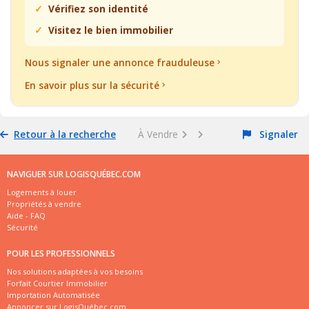
Vérifiez son identité
Visitez le bien immobilier
Nous signaler une annonce frauduleuse
En savoir plus sur la sécurité
Retour à la recherche
À Vendre
Signaler
NAVIGUER SUR LOGISQUÉBEC.COM
Logements à louer
Propriétés à vendre
Aide - FAQ
Sécurité
POUR LES PROFESSIONNELS
Nos solutions adaptées à vos besoins
Forfait Courtier Immobilier
Importation Automatisée
Annoncer sur LogisQuébec.com