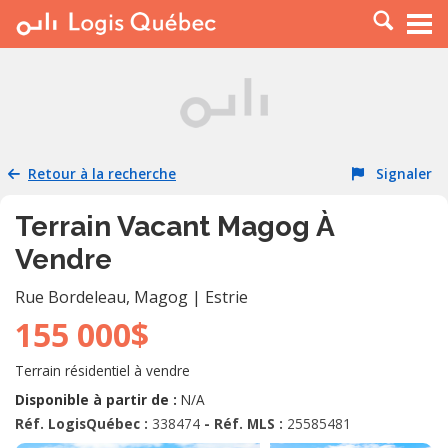
À LOUER
À VENDRE
PLACER UNE ANNONCE
SERVICE PRO
Retour à la recherche
Signaler
RESSOURCES
Terrain Vacant Magog À
Vendre
Rue Bordeleau
,
Magog
|
Estrie
155 000$
Terrain résidentiel à vendre
Disponible à partir de :
N/A
Réf. LogisQuébec :
338474
- Réf. MLS :
25585481