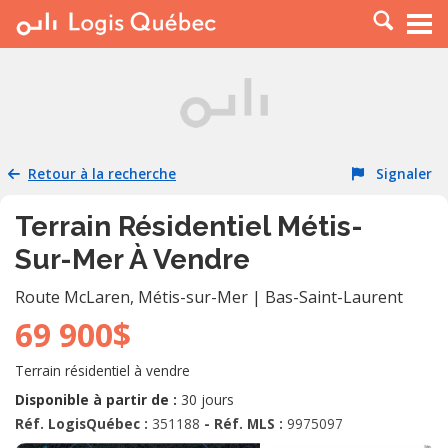
À LOUER
À VENDRE
PLACER UNE ANNONCE
SERVICE PRO
Retour à la recherche
Signaler
RESSOURCES
Terrain Résidentiel Métis-
Sur-Mer À Vendre
Route McLaren
,
Métis-sur-Mer
|
Bas-Saint-Laurent
69 900$
Terrain résidentiel à vendre
Disponible à partir de :
30 jours
Réf. LogisQuébec :
351188
- Réf. MLS :
9975097