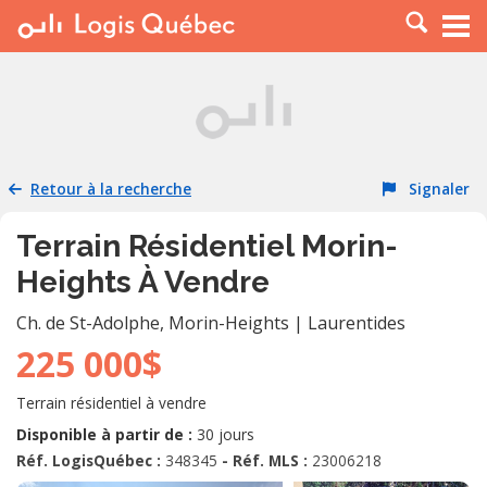
À LOUER
À VENDRE
PLACER UNE ANNONCE
SERVICE PRO
Retour à la recherche
Signaler
RESSOURCES
Terrain Résidentiel Morin-
Heights À Vendre
Ch. de St-Adolphe
,
Morin-Heights
|
Laurentides
225 000$
Terrain résidentiel à vendre
Disponible à partir de :
30 jours
Réf. LogisQuébec :
348345
- Réf. MLS :
23006218