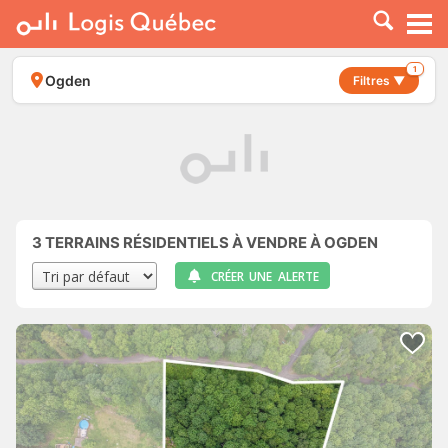
À LOUER
À VENDRE
1
Ogden
Filtres ▼
PLACER UNE ANNONCE
SERVICE PRO
RESSOURCES
3
TERRAINS RÉSIDENTIELS À VENDRE À OGDEN
CRÉER UNE ALERTE