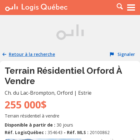
À LOUER
À VENDRE
PLACER UNE ANNONCE
SERVICE PRO
Retour à la recherche
Signaler
RESSOURCES
Terrain Résidentiel Orford À
Vendre
Ch. du Lac-Brompton
,
Orford
|
Estrie
255 000$
Terrain résidentiel à vendre
Disponible à partir de :
30 jours
Réf. LogisQuébec :
354643
- Réf. MLS :
20100862