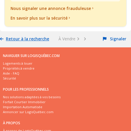
Nous signaler une annonce frauduleuse
En savoir plus sur la sécurité
Retour à la recherche
À Vendre
Signaler
NAVIGUER SUR LOGISQUÉBEC.COM
Logements à louer
Propriétés à vendre
Aide - FAQ
Sécurité
POUR LES PROFESSIONNELS
Nos solutions adaptées à vos besoins
Forfait Courtier Immobilier
Importation Automatisée
Annoncer sur LogisQuébec.com
À PROPOS
À propos de LogisQuébec.com