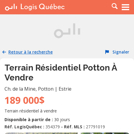
À LOUER
À VENDRE
PLACER UNE ANNONCE
SERVICE PRO
Retour à la recherche
Signaler
RESSOURCES
Terrain Résidentiel Potton À
Vendre
Ch. de la Mine
,
Potton
|
Estrie
189 000$
Terrain résidentiel à vendre
Disponible à partir de :
30 jours
Réf. LogisQuébec :
354379
- Réf. MLS :
27791019