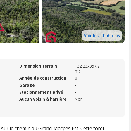
Voir les 11 photos
Dimension terrain
132.23x357.2
mc
Année de construction
0
Garage
--
Stationnement privé
--
Aucun voisin à l'arrière
Non
é sur le chemin du Grand-Macpès Est. Cette forêt