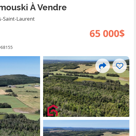
imouski À Vendre
s-Saint-Laurent
65 000$
968155