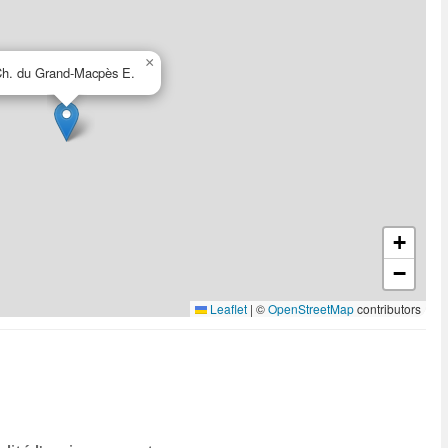
×
h. du Grand-Macpès E.
+
−
Leaflet
|
©
OpenStreetMap
contributors