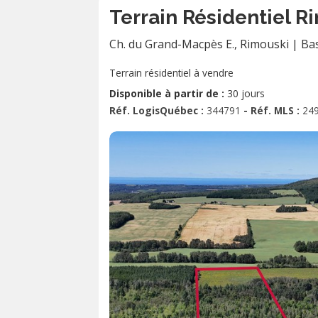
Terrain Résidentiel R
Ch. du Grand-Macpès E.
,
Rimouski
|
Ba
Terrain résidentiel à vendre
Disponible à partir de :
30 jours
Réf. LogisQuébec :
344791
- Réf. MLS :
24