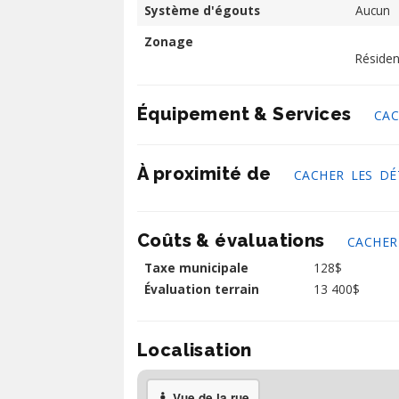
Système d'égouts
Aucun
Zonage
Résiden
Équipement & Services
CAC
À proximité de
CACHER LES DÉ
Coûts & évaluations
CACHER
Taxe municipale
128$
Évaluation terrain
13 400$
Localisation
Vue de la rue