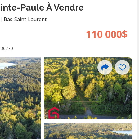
ainte-Paule À Vendre
|
Bas-Saint-Laurent
110 000$
536770