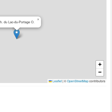
×
h. du Lac-du-Portage O.
+
−
Leaflet
|
©
OpenStreetMap
contributors