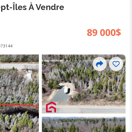
ept-Îles À Vendre
89 000$
373144