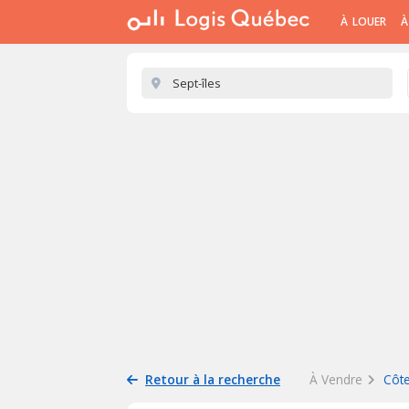
À LOUER
À
Retour à la recherche
À Vendre
Côt