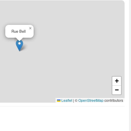
×
Rue Bell
+
−
Leaflet
|
©
OpenStreetMap
contributors