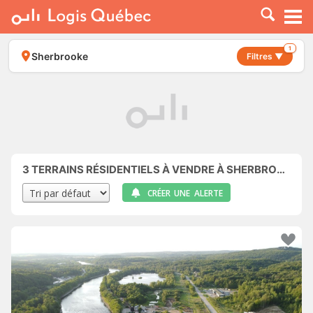
À LOUER
À VENDRE
1
Sherbrooke
Filtres ▼
PLACER UNE ANNONCE
SERVICE PRO
RESSOURCES
3
TERRAINS RÉSIDENTIELS À VENDRE À SHERBROOKE
CRÉER UNE ALERTE