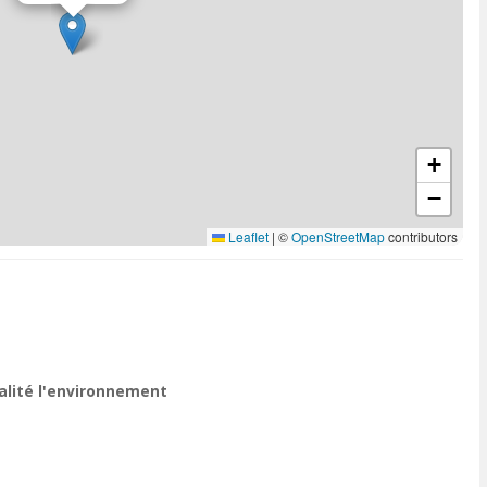
+
−
Leaflet
|
©
OpenStreetMap
contributors
ualité l'environnement