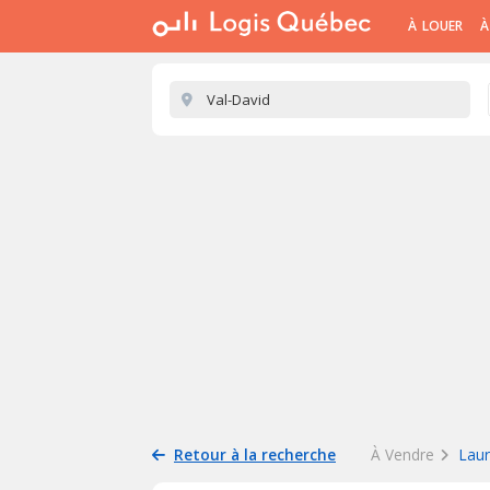
À LOUER
À
Retour à la recherche
À Vendre
Laur