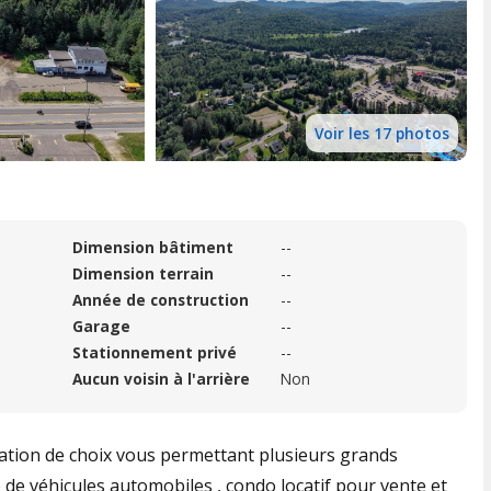
Voir les 17 photos
Dimension bâtiment
--
Dimension terrain
--
Année de construction
--
Garage
--
Stationnement privé
--
Aucun voisin à l'arrière
Non
isation de choix vous permettant plusieurs grands
 de véhicules automobiles , condo locatif pour vente et