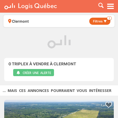
À LOUER
À VENDRE
1
Clermont
Filtres ▼
PLACER UNE ANNONCE
SERVICE PRO
RESSOURCES
0
TRIPLEX À VENDRE À CLERMONT
CRÉER UNE ALERTE
... MAIS CES ANNONCES POURRAIENT VOUS INTÉRESSER