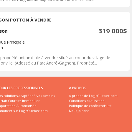
SON POTTON À VENDRE
319 000$
son
Rue Principale
on
propriété unifamiliale à vendre situé au coeur du village de
onville. (Adossé au Parc André-Gagnon). Propriété...
OUR LES PROFESSIONNELS
À PROPOS
s solutions adaptées à vos besoins
À propos de LogisQuébec.com
rfait Courtier Immobilier
Conditions d'utilisation
mportation Automatisée
Politique de confidentialité
nnoncer sur LogisQuébec.com
Nous joindre