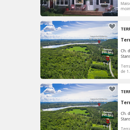
Mais
moin
TER
Terr
Ch. d
Stan
Terra
de 1
TER
Terr
Ch. d
Stan
Terra