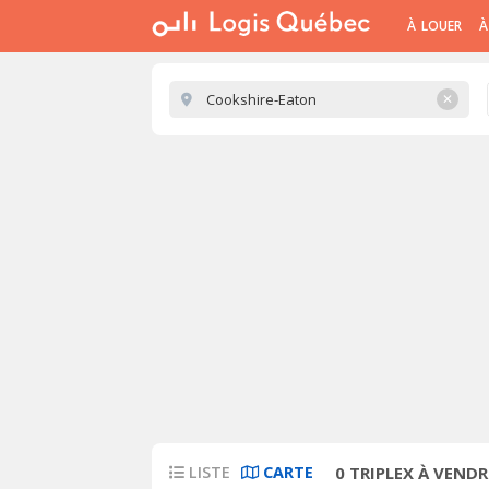
À LOUER
À
✕
LISTE
CARTE
0
TRIPLEX À VEND