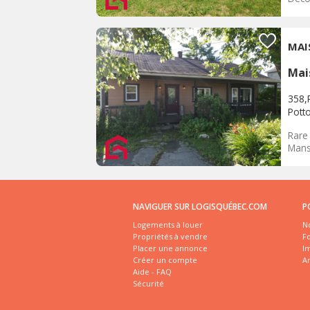
MAI
Mai
358,
Pott
Rare 
Mans
NAVIGUER SUR LOGISQUÉBEC.COM
P
Logements à louer
No
Propriétés à vendre
Fo
Placer une annonce
I
Créer un compte
A
Aide - FAQ
Sécurité