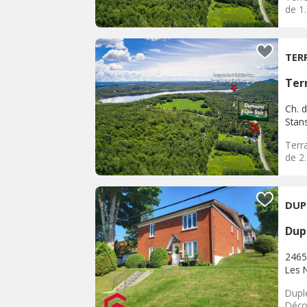
de 1
TER
Terr
Ch. d
Stan
Terra
de 2
DUP
Dup
2465
Les 
Duple
Déco