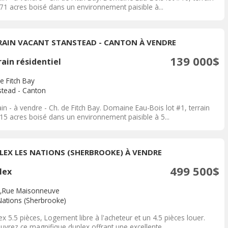
.71 acres boisé dans un environnement paisible à...
RAIN VACANT STANSTEAD - CANTON À VENDRE
139 000$
ain résidentiel
e Fitch Bay
stead - Canton
in - à vendre - Ch. de Fitch Bay. Domaine Eau-Bois lot #1, terrain
.15 acres boisé dans un environnement paisible à 5...
LEX LES NATIONS (SHERBROOKE) À VENDRE
499 500$
lex
,Rue Maisonneuve
Nations (Sherbrooke)
x 5.5 pièces, Logement libre à l'acheteur et un 4.5 pièces louer.
uvrez ce magnifique duplex offrant une excellente...