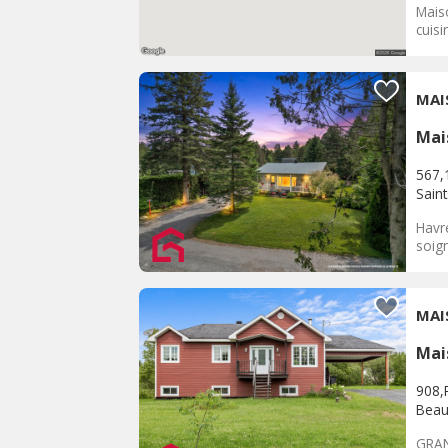
Maiso
cuisi
MAI
Mai
567,
Sain
Havr
soign
MAI
Mai
908,
Beau
GRAN