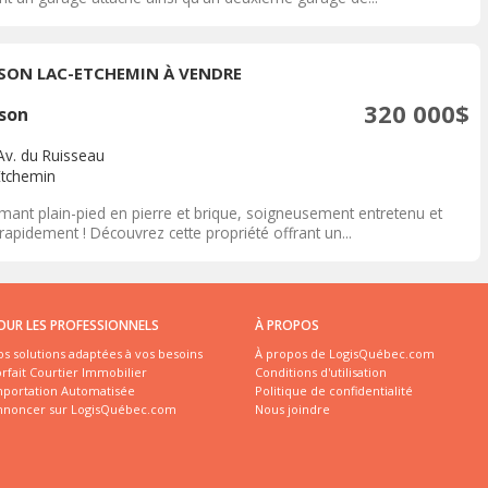
SON LAC-ETCHEMIN À VENDRE
320 000$
son
Av. du Ruisseau
Etchemin
mant plain-pied en pierre et brique, soigneusement entretenu et
 rapidement ! Découvrez cette propriété offrant un...
OUR LES PROFESSIONNELS
À PROPOS
s solutions adaptées à vos besoins
À propos de LogisQuébec.com
rfait Courtier Immobilier
Conditions d'utilisation
mportation Automatisée
Politique de confidentialité
nnoncer sur LogisQuébec.com
Nous joindre