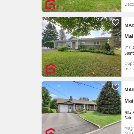
Décou
MAI
Mai
210,C
Sain
Oppo
mais
MAI
Mai
402,
Sain
Magn
offr