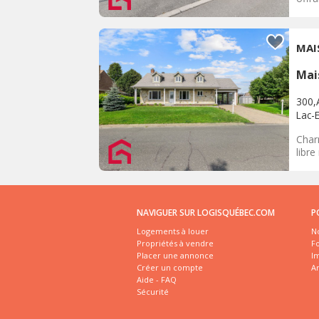
MAI
Mai
300,
Lac-
Char
libre
NAVIGUER SUR LOGISQUÉBEC.COM
P
Logements à louer
No
Propriétés à vendre
Fo
Placer une annonce
I
Créer un compte
A
Aide - FAQ
Sécurité