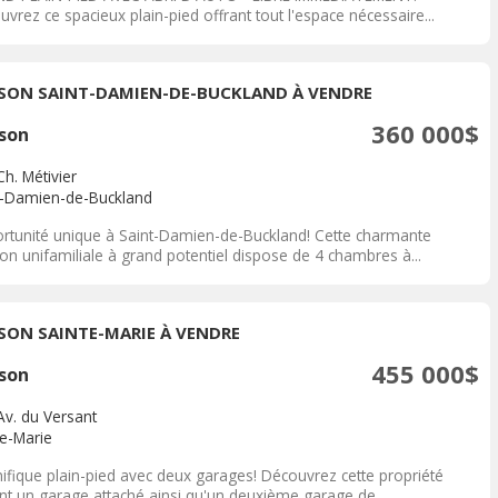
vrez ce spacieux plain-pied offrant tout l'espace nécessaire...
SON SAINT-DAMIEN-DE-BUCKLAND À VENDRE
360 000$
son
h. Métivier
t-Damien-de-Buckland
rtunité unique à Saint-Damien-de-Buckland! Cette charmante
on unifamiliale à grand potentiel dispose de 4 chambres à...
SON SAINTE-MARIE À VENDRE
455 000$
son
Av. du Versant
te-Marie
ifique plain-pied avec deux garages! Découvrez cette propriété
ant un garage attaché ainsi qu'un deuxième garage de...