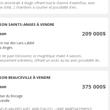
n ancestrale à étage offrant tout le charme d'autrefois, avec
ne d'été, 2 chambres à coucher et possibilité d'en...
SON SAINTS-ANGES À VENDRE
209 000$
son
1e rue des Lacs-Labbé
ts-Anges
e de paix! Découvrez ce magnifique chalet 4 saisons,
eusement entretenu, offrant un accès au lac avec possibilité de...
SON BEAUCEVILLE À VENDRE
375 000$
son
Rue du Bocage
ceville
D PLAIN-PIED AVEC ABRI D'AUTO - LIBRE IMMÉDIATEMENT!