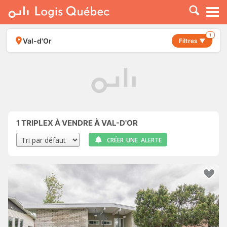
À LOUER
À VENDRE
1
Val-d'Or
Filtres ▼
PLACER UNE ANNONCE
SERVICE PRO
RESSOURCES
1
TRIPLEX À VENDRE À VAL-D'OR
CRÉER UNE ALERTE