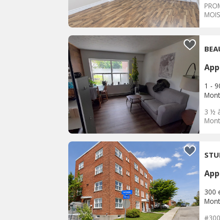
PROM
MOIS
empl
BEA
App
1 - 
Mont
3 ½ 
Mont-
STU
App
300 
Mont
#300