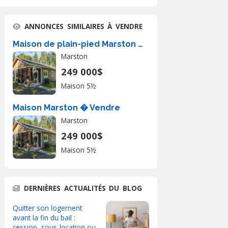
ANNONCES SIMILAIRES À VENDRE
Maison de plain-pied Marston À Vendre
Marston
249 000$
Maison 5½
Maison Marston � Vendre
Marston
249 000$
Maison 5½
DERNIÈRES ACTUALITÉS DU BLOG
Quitter son logement
avant la fin du bail :
cession, sous-location ou