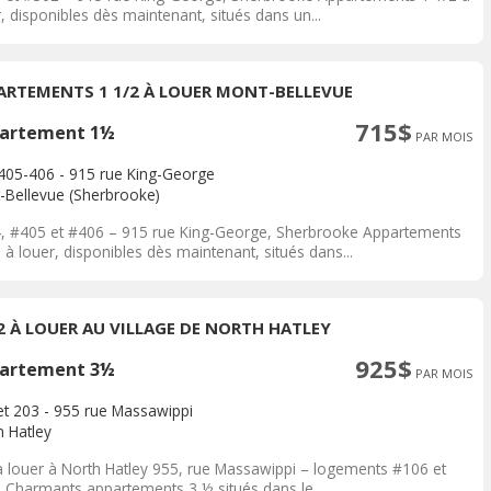
, disponibles dès maintenant, situés dans un...
ARTEMENTS 1 1/2 À LOUER MONT-BELLEVUE
715$
artement 1½
PAR MOIS
405-406 - 915 rue King-George
-Bellevue (Sherbrooke)
, #405 et #406 – 915 rue King-George, Sherbrooke Appartements
 à louer, disponibles dès maintenant, situés dans...
/2 À LOUER AU VILLAGE DE NORTH HATLEY
925$
artement 3½
PAR MOIS
et 203 - 955 rue Massawippi
h Hatley
à louer à North Hatley 955, rue Massawippi – logements #106 et
 Charmants appartements 3 ½ situés dans le...