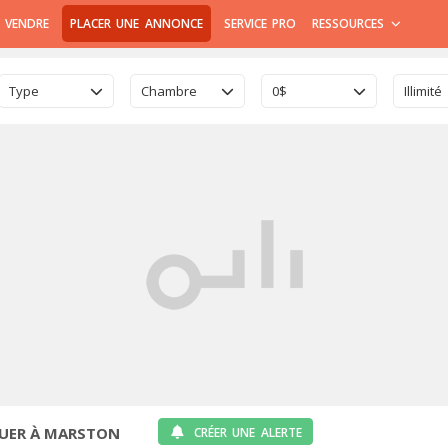
 VENDRE
PLACER UNE ANNONCE
SERVICE PRO
RESSOURCES
Type
Chambre
0$
Illimité
OUER À MARSTON
CRÉER UNE ALERTE