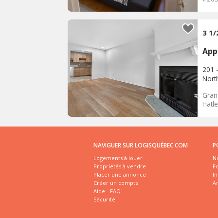
3 1
App
201 
Nort
Gran
Hatle
NAVIGUER SUR LOGISQUÉBEC.COM
P
Logements à louer
No
Propriétés à vendre
Fo
Placer une annonce
I
Créer un compte
A
Aide - FAQ
Sécurité