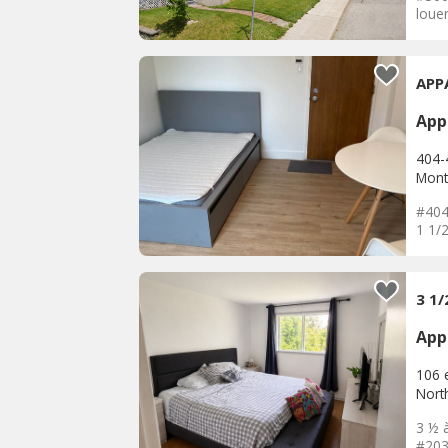
louer
APP
App
404-
Mont
#404
1 1/2
3 1
App
106 
Nort
3 ½ 
#203