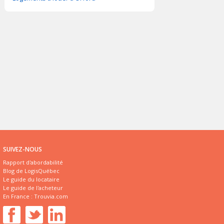
SUIVEZ-NOUS
Rapport d'abordabilité
Blog de LogisQuébec
Le guide du locataire
Le guide de l'acheteur
En France :
Trouvia.com