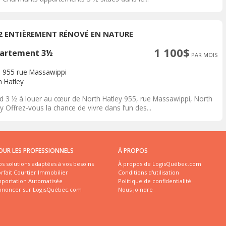
/2 ENTIÈREMENT RÉNOVÉ EN NATURE
1 100$
artement 3½
PAR MOIS
- 955 rue Massawippi
h Hatley
d 3 ½ à louer au cœur de North Hatley 955, rue Massawippi, North
y Offrez-vous la chance de vivre dans l’un des...
OUR LES PROFESSIONNELS
À PROPOS
s solutions adaptées à vos besoins
À propos de LogisQuébec.com
rfait Courtier Immobilier
Conditions d'utilisation
mportation Automatisée
Politique de confidentialité
nnoncer sur LogisQuébec.com
Nous joindre