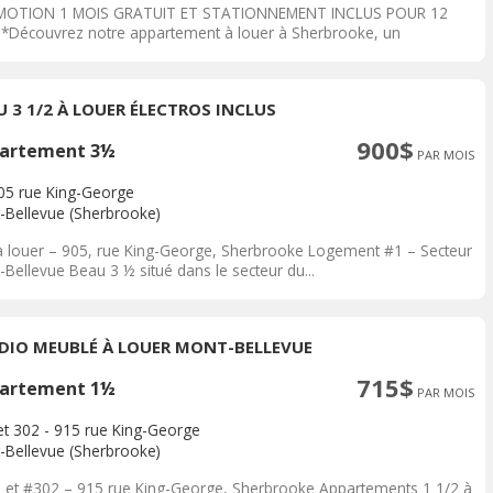
OTION 1 MOIS GRATUIT ET STATIONNEMENT INCLUS POUR 12
*Découvrez notre appartement à louer à Sherbrooke, un
acement...
U 3 1/2 À LOUER ÉLECTROS INCLUS
900$
artement 3½
PAR MOIS
905 rue King-George
-Bellevue (Sherbrooke)
à louer – 905, rue King-George, Sherbrooke Logement #1 – Secteur
Bellevue Beau 3 ½ situé dans le secteur du...
DIO MEUBLÉ À LOUER MONT-BELLEVUE
715$
artement 1½
PAR MOIS
et 302 - 915 rue King-George
-Bellevue (Sherbrooke)
 et #302 – 915 rue King-George, Sherbrooke Appartements 1 1/2 à