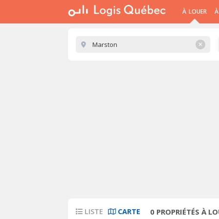
À LOUER
À
✕
LISTE
CARTE
0
PROPRIÉTÉS À L