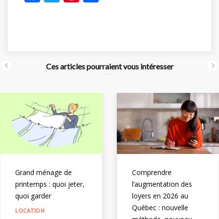
ac
w
nt
h
e
itt
er
ar
b
er
e
e
o
st
Ces articles pourraient vous intéresser
o
k
Grand ménage de
Comprendre
printemps : quoi jeter,
l’augmentation des
quoi garder
loyers en 2026 au
Québec : nouvelle
LOCATION