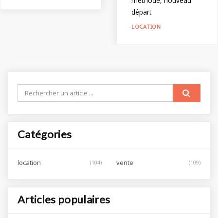
méthode, nouveau
départ
LOCATION
Rechercher
un
article
...
Catégories
location
vente
(104)
(109)
Articles populaires