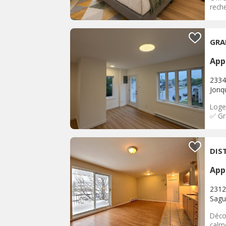
reche
GRA
App
2334 
Jonq
Loge
✅ Gr
DIS
App
2312
Sagu
Déco
calme