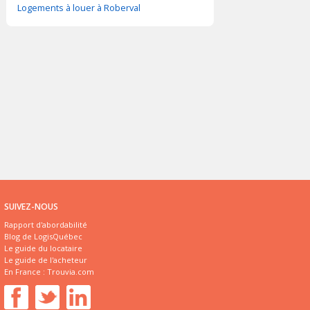
Logements à louer à Roberval
SUIVEZ-NOUS
Rapport d'abordabilité
Blog de LogisQuébec
Le guide du locataire
Le guide de l'acheteur
En France :
Trouvia.com