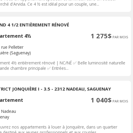
rché d'Arvida. Ce 4 ½ est idéal pour un couple, une...
ND 4 1/2 ENTIÈREMENT RÉNOVÉ
1 275$
artement 4½
PAR MOIS
rue Pelletier
uière (Saguenay)
ment 4½ entièrement rénové | NC/NÉ ✅ Belle luminosité naturelle
ande chambre principale ✅ Entrées...
TRICT JONQUIÈRE I - 3.5 - 2312 NADEAU, SAGUENAY
1 040$
artement
PAR MOIS
 Nadeau
enay
uvrez nos appartements à louer à Jonquière, dans un quartier
 destiné aux jeunes professionnels et aux couples....