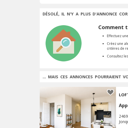
DÉSOLÉ, IL N'Y A PLUS D'ANNONCE COR
Comment tr
Effectuez une
Créez une al
critères de 
Consultez le
... MAIS CES ANNONCES POURRAIENT V
LOF
App
2469
Jonq