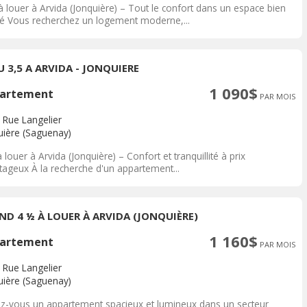
à louer à Arvida (Jonquière) – Tout le confort dans un espace bien
é Vous recherchez un logement moderne,...
U 3,5 A ARVIDA - JONQUIERE
1 090$
artement
PAR MOIS
 Rue Langelier
uière (Saguenay)
 louer à Arvida (Jonquière) – Confort et tranquillité à prix
tageux À la recherche d'un appartement...
ND 4 ½ À LOUER À ARVIDA (JONQUIÈRE)
1 160$
artement
PAR MOIS
 Rue Langelier
uière (Saguenay)
ez-vous un appartement spacieux et lumineux dans un secteur