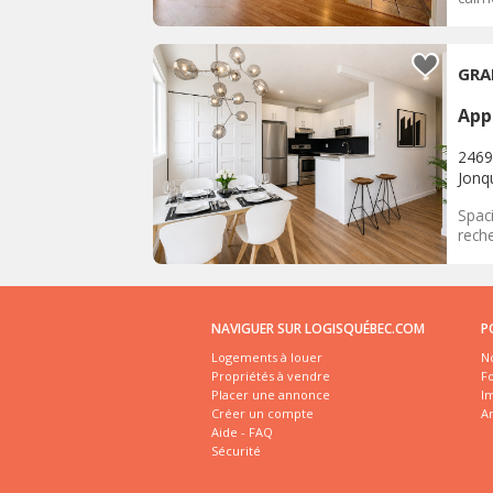
GRA
App
2469
Jonq
Spaci
reche
NAVIGUER SUR LOGISQUÉBEC.COM
P
Logements à louer
No
Propriétés à vendre
Fo
Placer une annonce
I
Créer un compte
A
Aide - FAQ
Sécurité