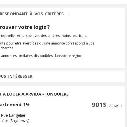
RESPONDANT À VOS CRITÈRES ...
ouver votre logis ?
 nouvelle recherche avec des critères moins restrictifs
erte pour être averti dès qu'une annonce correspond à vos
recherche
s annonces similaires disponibles dans votre région
OUS INTÉRESSER
T A LOUER A ARVIDA - JONQUIERE
901$
artement 1½
PAR MOIS
 Rue Langelier
uière (Saguenay)