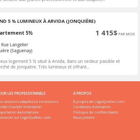
ND 5 ½ LUMINEUX À ARVIDA (JONQUIÈRE)
1 415$
artement 5½
PAR MOIS
 Rue Langelier
uière (Saguenay)
eux logement 5 ½ situé à Arvida, dans un secteur paisible et
rché de Jonquière. Très lumineux et offrant...
OUR LES PROFESSIONNELS
À PROPOS
s solutions adaptées à vos besoins
À propos de LogisQuébec.com
rfait Courtier Immobilier
Conditions d'utilisation
mportation Automatisée
Politique de confidentialité
nnoncer sur LogisQuébec.com
Nous joindre