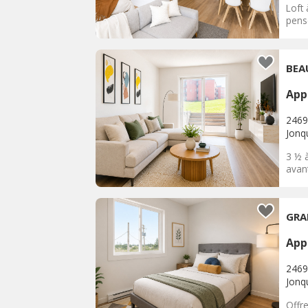
Loft 
pens
BEA
App
2469
Jonq
3 ½ à
avan
GRA
App
2469
Jonq
Offr