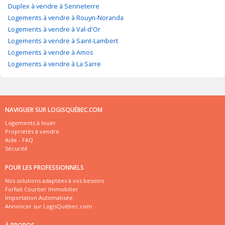
Duplex à vendre à Senneterre
Logements à vendre à Rouyn-Noranda
Logements à vendre à Val-d'Or
Logements à vendre à Saint-Lambert
Logements à vendre à Amos
Logements à vendre à La Sarre
NAVIGUER SUR LOGISQUÉBEC.COM
Logements à louer
Propriétés à vendre
Aide - FAQ
Sécurité
POUR LES PROFESSIONNELS
Nos solutions adaptées à vos besoins
Forfait Courtier Immobilier
Importation Automatisée
Annoncer sur LogisQuébec.com