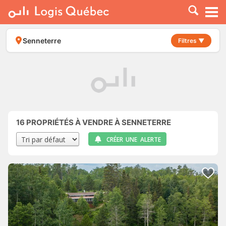
À LOUER
À VENDRE
Senneterre
Filtres ▼
PLACER UNE ANNONCE
SERVICE PRO
RESSOURCES
16
PROPRIÉTÉS À VENDRE À SENNETERRE
CRÉER UNE ALERTE