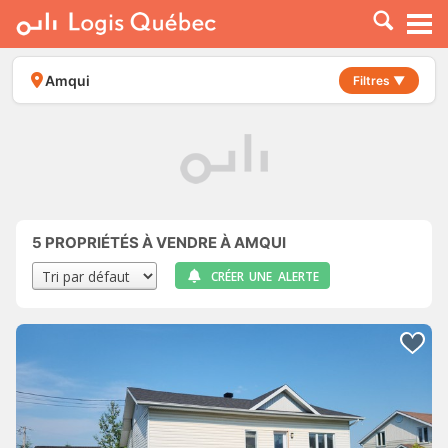
À LOUER
À VENDRE
Amqui
Filtres ▼
PLACER UNE ANNONCE
SERVICE PRO
RESSOURCES
5
PROPRIÉTÉS À VENDRE À AMQUI
CRÉER UNE ALERTE