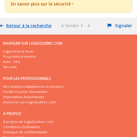
En savoir plus sur la sécurité
Retour à la recherche
À Vendre
Signaler
NAVIGUER SUR LOGISQUÉBEC.COM
Logements à louer
Propriétés à vendre
Aide - FAQ
Sécurité
POUR LES PROFESSIONNELS
Nos solutions adaptées à vos besoins
Forfait Courtier Immobilier
Importation Automatisée
Annoncer sur LogisQuébec.com
À PROPOS
À propos de LogisQuébec.com
Conditions d'utilisation
Politique de confidentialité