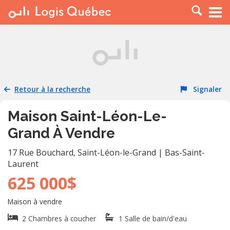
À LOUER
À VENDRE
PLACER UNE ANNONCE
SERVICE PRO
Retour à la recherche
Signaler
RESSOURCES
Maison Saint-Léon-Le-
Grand À Vendre
17 Rue Bouchard
,
Saint-Léon-le-Grand
|
Bas-Saint-
Laurent
625 000$
Maison à vendre
2 Chambres à coucher
1 Salle de bain/d'eau