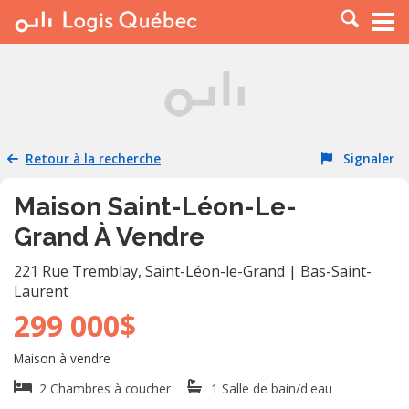
À LOUER
À VENDRE
PLACER UNE ANNONCE
SERVICE PRO
Retour à la recherche
Signaler
RESSOURCES
Maison Saint-Léon-Le-
Grand À Vendre
221 Rue Tremblay
,
Saint-Léon-le-Grand
|
Bas-Saint-
Laurent
299 000$
Maison à vendre
2 Chambres à coucher
1 Salle de bain/d'eau